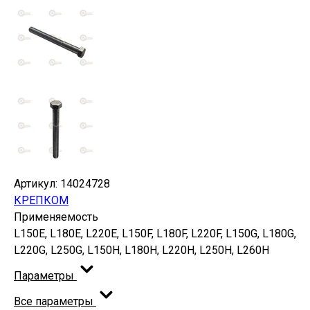
Артикул:
14024728
КРЕПКОМ
Применяемость
L150E, L180E, L220E, L150F, L180F, L220F, L150G, L180G,
L220G, L250G, L150H, L180H, L220H, L250H, L260H
Параметры
Все параметры