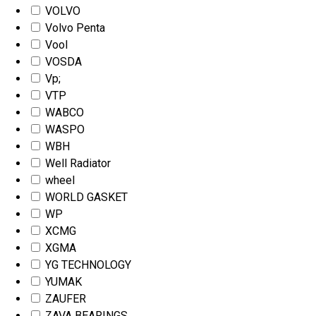
VOLVO
Volvo Penta
Vool
VOSDA
Vp;
VTP
WABCO
WASPO
WBH
Well Radiator
wheel
WORLD GASKET
WP
XCMG
XGMA
YG TECHNOLOGY
YUMAK
ZAUFER
ZAVA BEARINGS