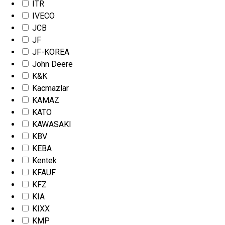
ITR
IVECO
JCB
JF
JF-KOREA
John Deere
K&K
Kacmazlar
KAMAZ
KATO
KAWASAKI
KBV
KEBA
Kentek
KFAUF
KFZ
KIA
KIXX
KMP