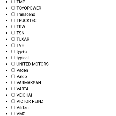
TMP
TOYOPOWER
Transcend
TRUCKTEC
TRW
TSN
TUXAR
TVH
typ+c
typical
UNITED MOTORS
Vaden
Valeo
VARMAKSAN
VARTA
VEICHAI
VICTOR REINZ
ViliTan
VMC