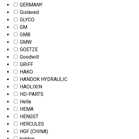
GERMANY
Gislaved
GLYCO
GM
GMB
GMW
GOETZE
Goodwill
GRIFF
HAKO
HANDOK HYDRAULIC
HAOLIXIN
HD-PARTS
Hella
HEMA
HENGST
HERCULES
HGF (CHINA)
hidden