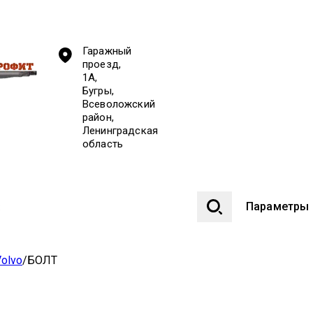
Гаражный
проезд,
1А,
Бугры,
Всеволожский
район,
Ленинградская
область
Параметры
olvo
/
БОЛТ