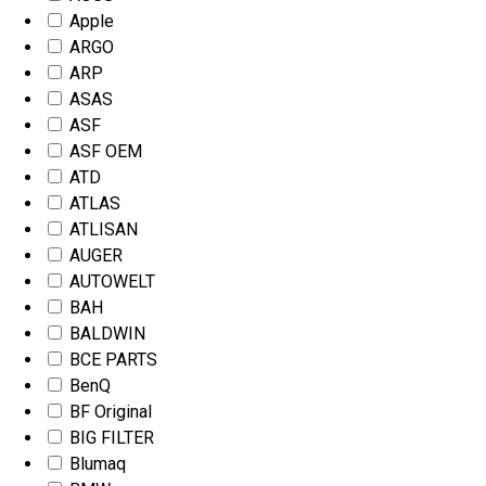
Apple
ARGO
ARP
ASAS
ASF
ASF OEM
ATD
ATLAS
ATLISAN
AUGER
AUTOWELT
BAH
BALDWIN
BCE PARTS
BenQ
BF Original
BIG FILTER
Blumaq