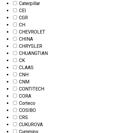
Caterpillar
CEI
CGR
CH
CHEVROLET
CHINA
CHRYSLER
CHUANGTIAN
CK
CLAAS
CNH
CNM
CONTITECH
CORA
Corteco
COSIBO
CRS
CUKUROVA
Cummins