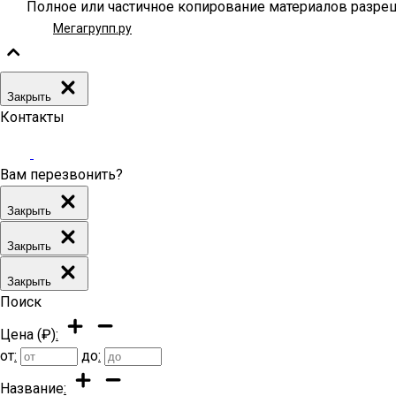
Полное или частичное копирование материалов разреш
Мегагрупп.ру
Закрыть
Контакты
Вам перезвонить?
Закрыть
Закрыть
Закрыть
Поиск
Цена (₽)
:
от
:
до
:
Название
: