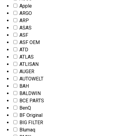
Apple
ARGO
ARP
ASAS
ASF
ASF OEM
ATD
ATLAS
ATLISAN
AUGER
AUTOWELT
BAH
BALDWIN
BCE PARTS
BenQ
BF Original
BIG FILTER
Blumaq