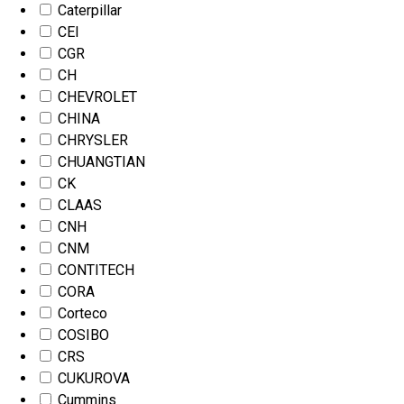
Caterpillar
CEI
CGR
CH
CHEVROLET
CHINA
CHRYSLER
CHUANGTIAN
CK
CLAAS
CNH
CNM
CONTITECH
CORA
Corteco
COSIBO
CRS
CUKUROVA
Cummins