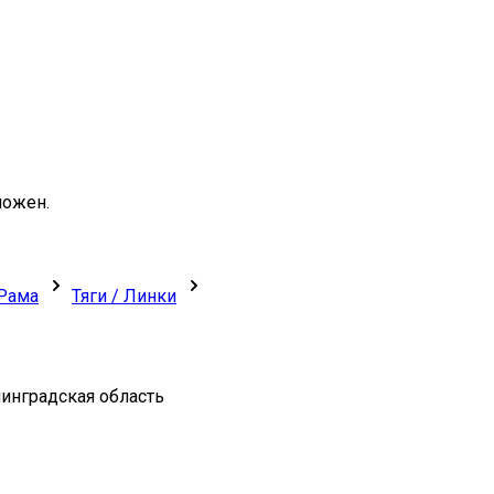
можен.
Рама
Тяги / Линки
нинградская область