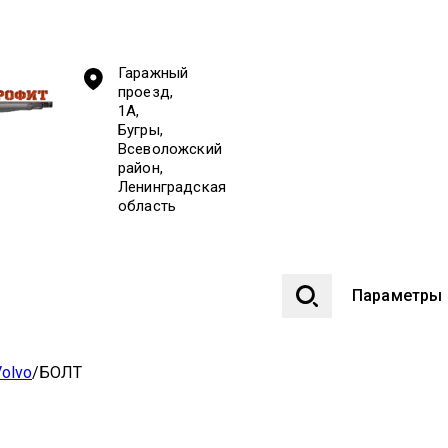
Гаражный
проезд,
1А,
Бугры,
Всеволожский
район,
Ленинградская
область
Параметры
olvo
/
БОЛТ