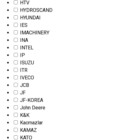
HTV
HYDROSCAND
HYUNDAI
IES
IMACHINERY
INA
INTEL
IP
ISUZU
ITR
IVECO
JCB
JF
JF-KOREA
John Deere
K&K
Kacmazlar
KAMAZ
KATO