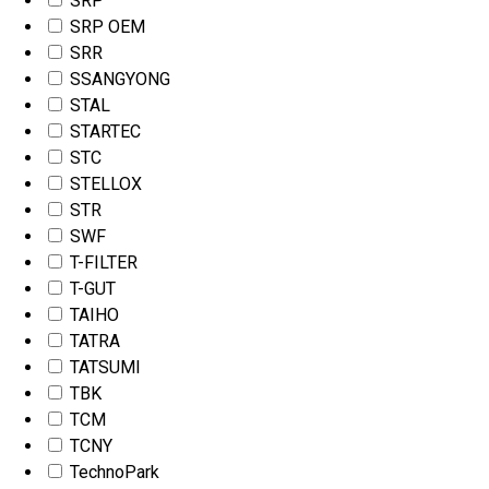
SRP
SRP OEM
SRR
SSANGYONG
STAL
STARTEC
STC
STELLOX
STR
SWF
T-FILTER
T-GUT
TAIHO
TATRA
TATSUMI
TBK
TCM
TCNY
TechnoPark