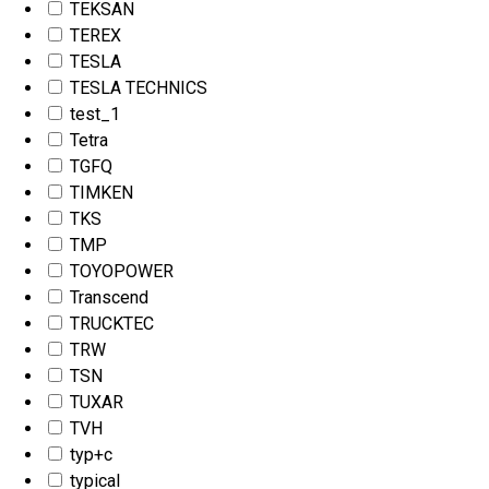
TEKSAN
TEREX
TESLA
TESLA TECHNICS
test_1
Tetra
TGFQ
TIMKEN
TKS
TMP
TOYOPOWER
Transcend
TRUCKTEC
TRW
TSN
TUXAR
TVH
typ+c
typical