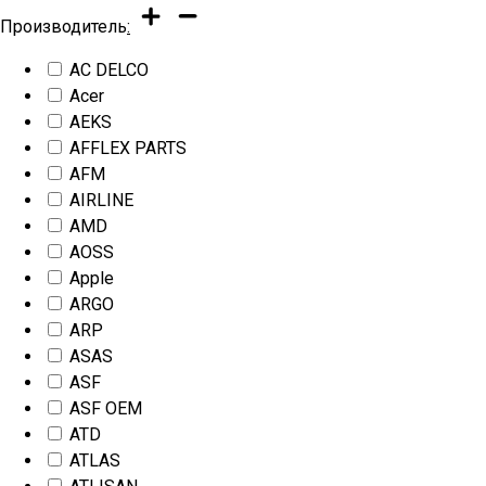
Производитель
:
AC DELCO
Acer
AEKS
AFFLEX PARTS
AFM
AIRLINE
AMD
AOSS
Apple
ARGO
ARP
ASAS
ASF
ASF OEM
ATD
ATLAS