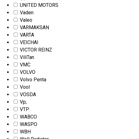
UNITED MOTORS
Vaden
Valeo
VARMAKSAN
VARTA
VEICHAI
VICTOR REINZ
ViliTan
VMC
VOLVO
Volvo Penta
Vool
VOSDA
Vp;
VTP
WABCO
WASPO
WBH