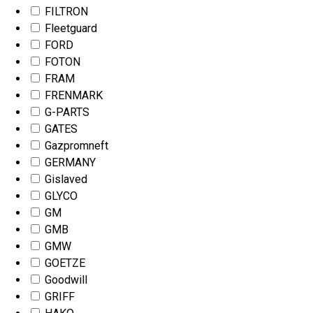
FILTRON
Fleetguard
FORD
FOTON
FRAM
FRENMARK
G-PARTS
GATES
Gazpromneft
GERMANY
Gislaved
GLYCO
GM
GMB
GMW
GOETZE
Goodwill
GRIFF