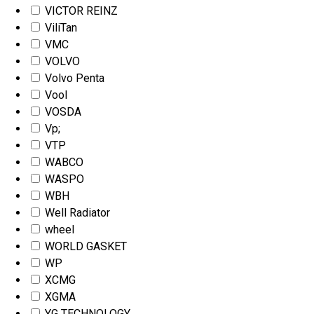
VICTOR REINZ
ViliTan
VMC
VOLVO
Volvo Penta
Vool
VOSDA
Vp;
VTP
WABCO
WASPO
WBH
Well Radiator
wheel
WORLD GASKET
WP
XCMG
XGMA
YG TECHNOLOGY