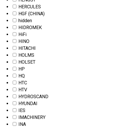
HERCULES
HGF (CHINA)
hidden
HIDROMEK
HiFi
HINO
HITACHI
HOLMS
HOLSET
HP
HQ
HTC
HTV
HYDROSCAND
HYUNDAI
IES
IMACHINERY
INA