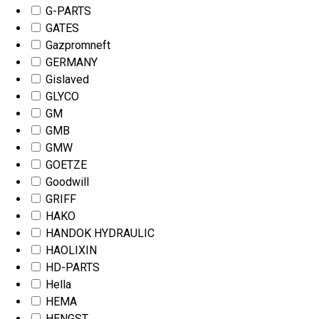
G-PARTS
GATES
Gazpromneft
GERMANY
Gislaved
GLYCO
GM
GMB
GMW
GOETZE
Goodwill
GRIFF
HAKO
HANDOK HYDRAULIC
HAOLIXIN
HD-PARTS
Hella
HEMA
HENGST