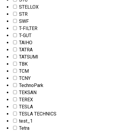
STELLOX
STR
SWF
T-FILTER
T-GUT
TAIHO
TATRA
TATSUMI
TBK
TCM
TCNY
TechnoPark
TEKSAN
TEREX
TESLA
TESLA TECHNICS
test_1
Tetra