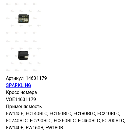
Артикул:
14631179
SPARKLING
Кросс номера
VOE14631179
Применяемость
EW145B, ЕС140ВLC, EC160ВLC, ЕC180ВLC, ЕC210BLС,
EС240ВLC, ЕС290ВLC, ЕС360BLС, ЕС460BLС, EC700BLС,
EW140B, ЕW160В, EW180B