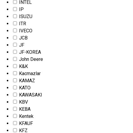
INTEL
IP
ISUZU
ITR
IVECO
JCB
JF
JF-KOREA
John Deere
K&K
Kacmazlar
KAMAZ
KATO
KAWASAKI
KBV
KEBA
Kentek
KFAUF
KFZ