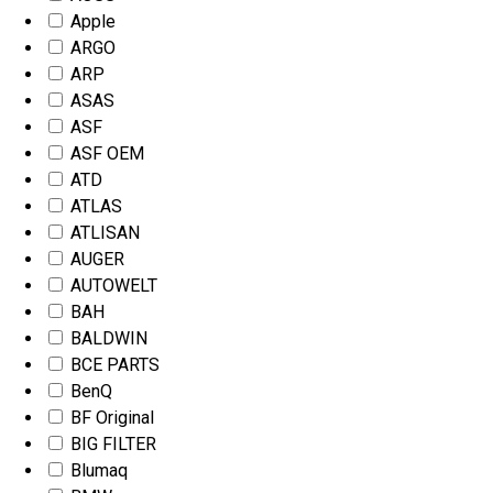
Apple
ARGO
ARP
ASAS
ASF
ASF OEM
ATD
ATLAS
ATLISAN
AUGER
AUTOWELT
BAH
BALDWIN
BCE PARTS
BenQ
BF Original
BIG FILTER
Blumaq