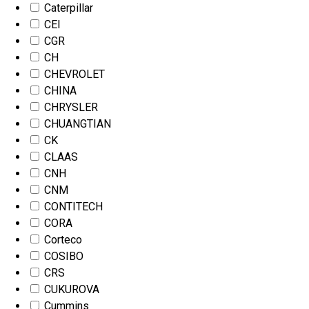
Caterpillar
CEI
CGR
CH
CHEVROLET
CHINA
CHRYSLER
CHUANGTIAN
CK
CLAAS
CNH
CNM
CONTITECH
CORA
Corteco
COSIBO
CRS
CUKUROVA
Cummins