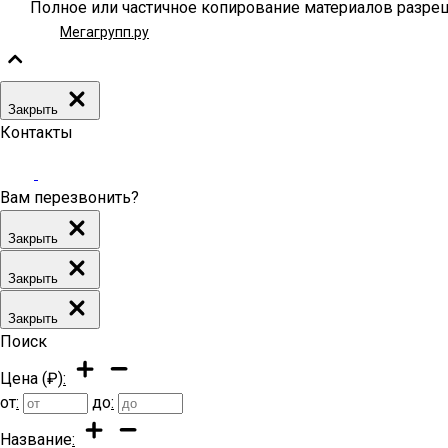
Полное или частичное копирование материалов разреш
Мегагрупп.ру
Закрыть
Контакты
Вам перезвонить?
Закрыть
Закрыть
Закрыть
Поиск
Цена (₽)
:
от
:
до
:
Название
: