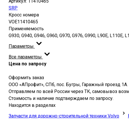
Артикул:
11410465
SRP
Кросс номера
VOE11410465
Применяемость
G930, G940, G946, G960, G970, G976, G990, L90E, L110E, L
Параметры
Все параметры
Цена по запросу
Оформить заказ
ООО «АПрофит», СПб, пос. Бугры, Гаражный проезд 1А.
Отправляем по всей России через ТК, самовывоз воз
Стоимость и наличие подтверждаем по запросу.
Находится в разделах
Запчасти для дорожно-строительной техники Volvo