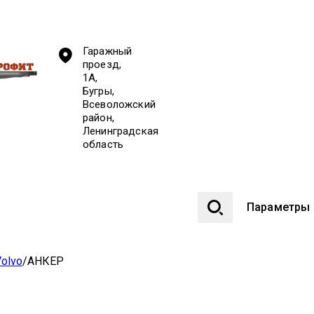
Гаражный
проезд,
1А,
Бугры,
Всеволожский
район,
Ленинградская
область
Параметры
olvo
/
АНКЕР