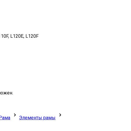
110F, L120E, L120F
можен.
Рама
Элементы рамы